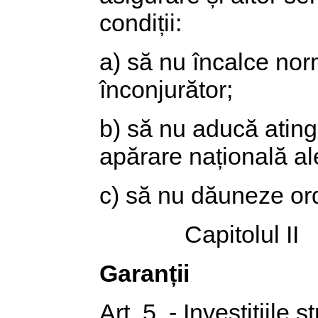
condiții:
a) să nu încalce nor
înconjurător;
b) să nu aducă atinge
apărare națională a
c) să nu dăuneze ordi
Capitolul II
Garanții
Art. 5. - Investițiile