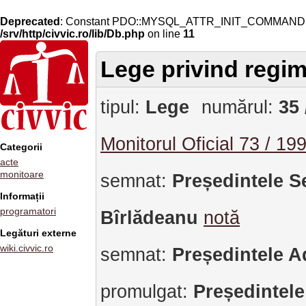
Deprecated
: Constant PDO::MYSQL_ATTR_INIT_COMMAND is 
/srv/http/civvic.ro/lib/Db.php
on line
11
Lege privind regimu
tipul:
Lege
numărul:
35 
Monitorul Oficial 73 / 19
Categorii
acte
monitoare
semnat:
Președintele S
Informații
programatori
Bîrlădeanu
notă
Legături externe
wiki.civvic.ro
semnat:
Președintele A
promulgat:
Președintele