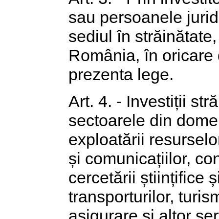
sau persoanele juridi
sediul în străinătate,
România, în oricare 
prezenta lege.
Art. 4. - Investiții st
sectoarele din domeni
exploatării resurselor
și comunicațiilor, cons
cercetării științifice
transporturilor, turis
asigurare și altor se