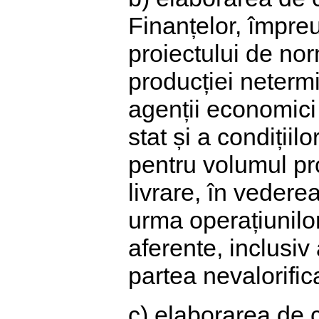
Finanțelor, împre
proiectului de no
producției netermi
agenții economici 
stat și a condițiil
pentru volumul pr
livrare, în vederea
urma operațiunil
aferente, inclusiv
partea nevalorific
c) elaborarea de 