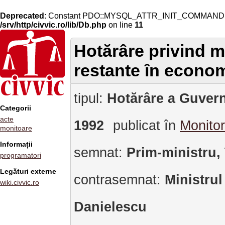
Deprecated
: Constant PDO::MYSQL_ATTR_INIT_COMMAND is 
/srv/http/civvic.ro/lib/Db.php
on line
11
Hotărâre privind mă
restante în econo
tipul:
Hotărâre a Guvern
Categorii
acte
1992
publicat în
Monitor
monitoare
Informații
semnat:
Prim-ministru,
programatori
Legături externe
contrasemnat:
Ministrul
wiki.civvic.ro
Danielescu