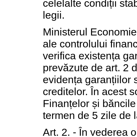
celelalte condiții sta
legii.
Ministerul Economiei 
ale controlului finan
verifica existența ga
prevăzute de art. 2 
evidența garanțiilor 
creditelor. În acest 
Finanțelor și băncil
termen de 5 zile de l
Art. 2. - În vederea 