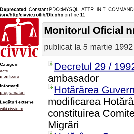
Deprecated
: Constant PDO::MYSQL_ATTR_INIT_COMMAND is 
/srv/http/civvic.ro/lib/Db.php
on line
11
Monitorul Oficial nr
publicat la 5 martie 1992
Decretul 29 / 199
Categorii
acte
ambasador
monitoare
Informații
Hotărârea Guvern
programatori
modificarea Hotărâr
Legături externe
wiki.civvic.ro
constituirea Comit
Migrări