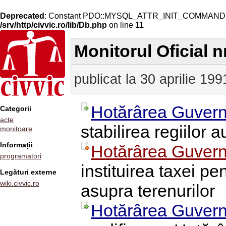
Deprecated
: Constant PDO::MYSQL_ATTR_INIT_COMMAND is 
/srv/http/civvic.ro/lib/Db.php
on line
11
Monitorul Oficial nr
publicat la 30 aprilie 199
Hotărârea Guvern
Categorii
acte
stabilirea regiilor
monitoare
Informații
Hotărârea Guvern
programatori
instituirea taxei pen
Legături externe
wiki.civvic.ro
asupra terenurilor
Hotărârea Guvern