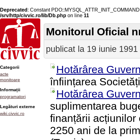
Deprecated
: Constant PDO::MYSQL_ATTR_INIT_COMMAND is 
/srv/http/civvic.ro/lib/Db.php
on line
11
Monitorul Oficial n
publicat la 19 iunie 1991
Hotărârea Guvern
Categorii
acte
înființarea Societăț
monitoare
Informații
Hotărârea Guvern
programatori
suplimentarea buge
Legături externe
wiki.civvic.ro
finanțării acțiunilor
2250 ani de la pri