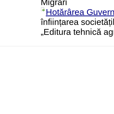
Migrări
Hotărârea Guvern
înființarea societăț
„Editura tehnică agr