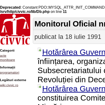
Deprecated
: Constant PDO::MYSQL_ATTR_INIT_COMMAND is 
/srv/http/civvic.ro/lib/Db.php
on line
11
Monitorul Oficial n
publicat la 18 iulie 1991
Hotărârea Guvern
Categorii
acte
înființarea, organi
monitoare
Informații
Subsecretariatului
programatori
Revoluției din De
Legături externe
wiki.civvic.ro
Hotărârea Guvern
constituirea Comit