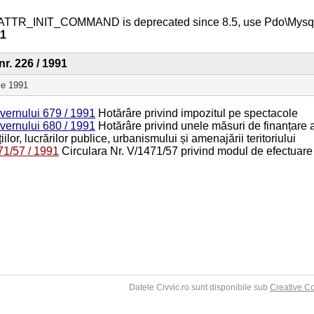
ATTR_INIT_COMMAND is deprecated since 8.5, use Pdo\Mys
11
nr. 226 / 1991
ie 1991
vernului 679 / 1991
Hotărâre privind impozitul pe spectacole
vernului 680 / 1991
Hotărâre privind unele măsuri de finanțare a a
țiilor, lucrărilor publice, urbanismului și amenajării teritoriului
71/57 / 1991
Circulara Nr. V/1471/57 privind modul de efectuare a
Datele Civvic.ro sunt disponibile sub
Creative C