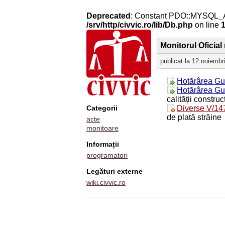
Deprecated
: Constant PDO::MYSQL_
/srv/http/civvic.ro/lib/Db.php
on line
Monitorul Oficial 
publicat la 12 noiembr
Hotărârea Gu
Hotărârea Gu
calității construc
Categorii
Diverse V/14
de plată străine
acte
monitoare
Informații
programatori
Legături externe
wiki.civvic.ro