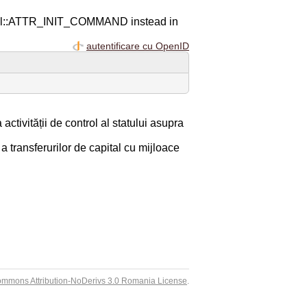
ql::ATTR_INIT_COMMAND instead in
autentificare cu OpenID
ctivității de control al statului asupra
 transferurilor de capital cu mijloace
ommons Attribution-NoDerivs 3.0 Romania License
.