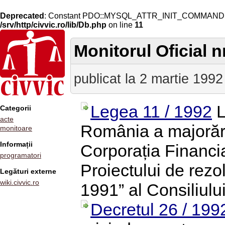
Deprecated
: Constant PDO::MYSQL_ATTR_INIT_COMMAND is 
/srv/http/civvic.ro/lib/Db.php
on line
11
Monitorul Oficial nr
publicat la 2 martie 1992
Legea 11 / 1992
L
Categorii
acte
România a majorării
monitoare
Informații
Corporația Financia
programatori
Proiectului de rezo
Legături externe
wiki.civvic.ro
1991” al Consiliului
Decretul 26 / 199