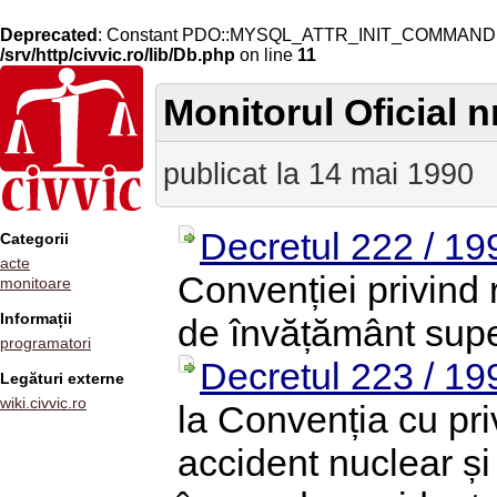
Deprecated
: Constant PDO::MYSQL_ATTR_INIT_COMMAND is 
/srv/http/civvic.ro/lib/Db.php
on line
11
Monitorul Oficial nr
publicat la 14 mai 1990
Decretul 222 / 19
Categorii
acte
Convenției privind 
monitoare
Informații
de învățământ super
programatori
Decretul 223 / 19
Legături externe
wiki.civvic.ro
la Convenția cu priv
accident nuclear și