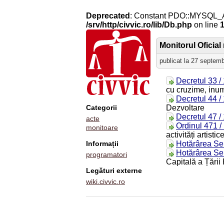
Deprecated
: Constant PDO::MYSQL_
/srv/http/civvic.ro/lib/Db.php
on line
Monitorul Oficial 
publicat la 27 septem
Decretul 33 /
cu cruzime, inu
Decretul 44 /
Categorii
Dezvoltare
Decretul 47 /
acte
Ordinul 471 /
monitoare
activități artisti
Informații
Hotărârea Sen
Hotărârea Sen
programatori
Capitală a Țări
Legături externe
wiki.civvic.ro