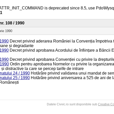
ATTR_INIT_COMMAND is deprecated since 8.5, use Pdo\Mys
11
nr. 108 / 1990
brie 1990
 1990
Decret privind aderarea României la Convenția împotriva tor
mane și degradante
 1990
Decret privind aprobarea Acordului de înființare a Băncii 
 1990
Decret privind aprobarea Convenției cu privire la drepturile
 1990
Ordin pentru aprobarea Normelor cu privire la organizarea s
ce și distractive la care se percep tarife de intrare
atului 24 / 1990
Hotărâre privind validarea unui mandat de sen
atului 25 / 1990
Hotărâre privind aniversarea a 525 de ani de l
i Românești
Datele Civvic.ro sunt disponibile sub
Creative C