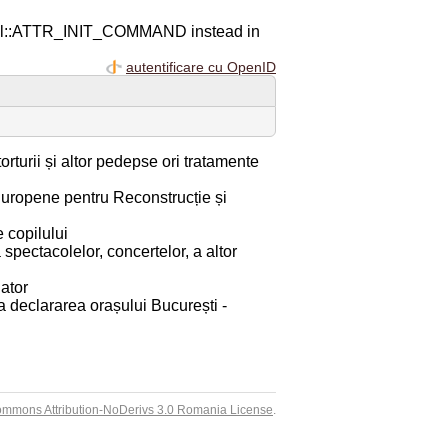
ql::ATTR_INIT_COMMAND instead in
autentificare cu OpenID
turii și altor pedepse ori tratamente
Europene pentru Reconstrucție și
 copilului
pectacolelor, concertelor, a altor
ator
a declararea orașului București -
ommons Attribution-NoDerivs 3.0 Romania License
.