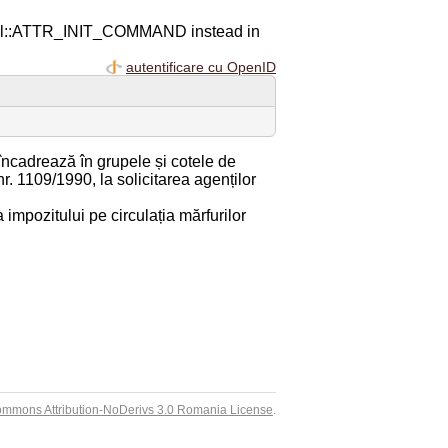
ql::ATTR_INIT_COMMAND instead in
autentificare cu OpenID
e încadrează în grupele și cotele de
r. 1109/1990, la solicitarea agenților
 impozitului pe circulația mărfurilor
ommons Attribution-NoDerivs 3.0 Romania License
.