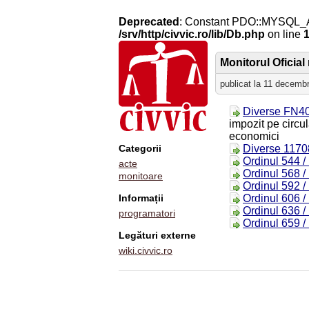
Deprecated
: Constant PDO::MYSQL_
/srv/http/civvic.ro/lib/Db.php
on line
Monitorul Oficial 
publicat la 11 decemb
Diverse FN40
impozit pe circul
economici
Categorii
Diverse 1170
Ordinul 544 /
acte
Ordinul 568 /
monitoare
Ordinul 592 /
Informații
Ordinul 606 /
Ordinul 636 /
programatori
Ordinul 659 /
Legături externe
wiki.civvic.ro