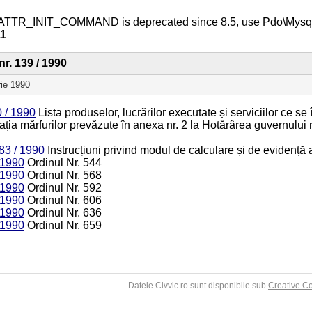
ATTR_INIT_COMMAND is deprecated since 8.5, use Pdo\Mys
11
nr. 139 / 1990
rie 1990
 / 1990
Lista produselor, lucrărilor executate și serviciilor ce s
ația mărfurilor prevăzute în anexa nr. 2 la Hotărârea guvernului n
83 / 1990
Instrucțiuni privind modul de calculare și de evidență a
 1990
Ordinul Nr. 544
 1990
Ordinul Nr. 568
 1990
Ordinul Nr. 592
 1990
Ordinul Nr. 606
 1990
Ordinul Nr. 636
 1990
Ordinul Nr. 659
Datele Civvic.ro sunt disponibile sub
Creative C