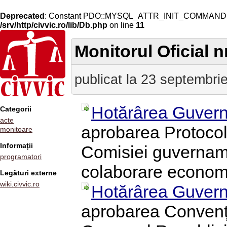
Deprecated
: Constant PDO::MYSQL_ATTR_INIT_COMMAND is 
/srv/http/civvic.ro/lib/Db.php
on line
11
Monitorul Oficial n
publicat la 23 septembri
Hotărârea Guvern
Categorii
acte
aprobarea Protocolu
monitoare
Informații
Comisiei guvernam
programatori
colaborare economi
Legături externe
wiki.civvic.ro
Hotărârea Guvern
aprobarea Convenți