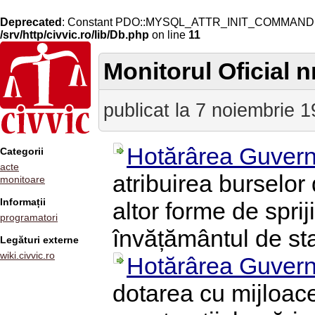
Deprecated
: Constant PDO::MYSQL_ATTR_INIT_COMMAND is 
/srv/http/civvic.ro/lib/Db.php
on line
11
Monitorul Oficial n
publicat la 7 noiembrie 
Hotărârea Guvern
Categorii
acte
atribuirea burselor 
monitoare
Informații
altor forme de sprij
programatori
învățământul de sta
Legături externe
wiki.civvic.ro
Hotărârea Guvern
dotarea cu mijloace