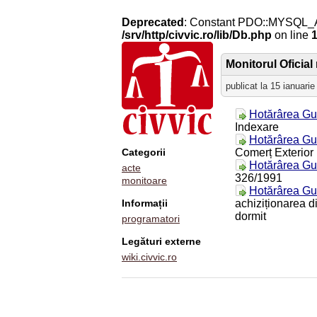
Deprecated
: Constant PDO::MYSQL_
/srv/http/civvic.ro/lib/Db.php
on line
Monitorul Oficial 
publicat la 15 ianuari
Hotărârea Gu
Indexare
Hotărârea Gu
Categorii
Comerț Exterior
Hotărârea Gu
acte
326/1991
monitoare
Hotărârea Gu
Informații
achiziționarea d
dormit
programatori
Legături externe
wiki.civvic.ro