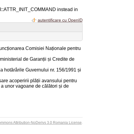
ql::ATTR_INIT_COMMAND instead in
autentificare cu OpenID
 funcționarea Comisiei Naționale pentru
ministerial de Garanții și Credite de
la hotărârile Guvernului nr. 156/1991 și
are acoperirii plății avansului pentru
 a unor vagoane de călători și de
ommons Attribution-NoDerivs 3.0 Romania License
.