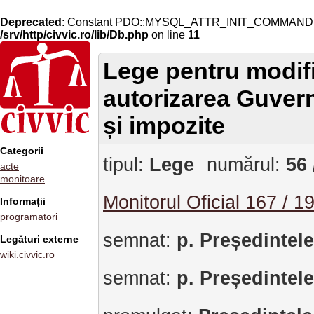
Deprecated
: Constant PDO::MYSQL_ATTR_INIT_COMMAND is 
/srv/http/civvic.ro/lib/Db.php
on line
11
Lege pentru modifi
autorizarea Guvern
și impozite
Categorii
tipul:
Lege
numărul:
56 
acte
monitoare
Monitorul Oficial 167 / 1
Informații
programatori
semnat:
p. Președintele
Legături externe
wiki.civvic.ro
semnat:
p. Președintel