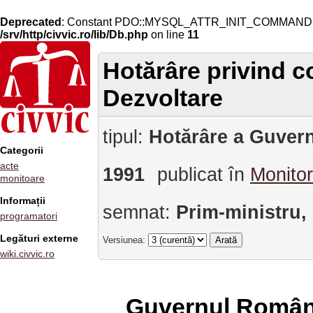
Deprecated
: Constant PDO::MYSQL_ATTR_INIT_COMMAND is 
/srv/http/civvic.ro/lib/Db.php
on line
11
Hotărâre privind c
Dezvoltare
tipul:
Hotărâre a Guvern
Categorii
acte
1991
publicat în
Monitor
monitoare
Informații
semnat:
Prim-ministru,
programatori
Legături externe
Versiunea:
wiki.civvic.ro
Guvernul Român