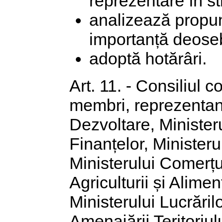
reprezentare în str
analizează propune
importanță deoseb
adoptă hotărâri.
Art. 11. - Consiliul 
membri, reprezentan
Dezvoltare, Ministeru
Finanțelor, Ministeru
Ministerului Comerțul
Agriculturii și Alimen
Ministerului Lucrăril
Amenajării Teritoriu