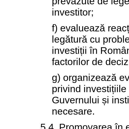
prevăzute de lege 
investitor;
f) evaluează reacți
legătură cu proble
investiții în Româ
factorilor de deci
g) organizează evi
privind investiții
Guvernului și insti
necesare.
5.4. Promovarea în ext