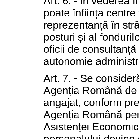
Art. 6. - În vederea în
poate înființa centre t
reprezentanță în stră
posturi și al fondur
oficii de consultanță 
autonomie administra
Art. 7. - Se consideră
Agenția Română de 
angajat, conform pr
Agenția Română pent
Asistenței Economice
personalului devine d