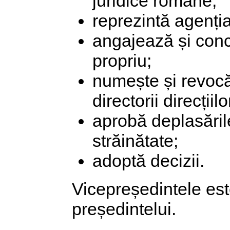
juridice române;
reprezintă agenția 
angajează și conc
propriu;
numește și revocă,
directorii direcțiil
aprobă deplasările
străinătate;
adoptă decizii.
Vicepreședintele este
președintelui.