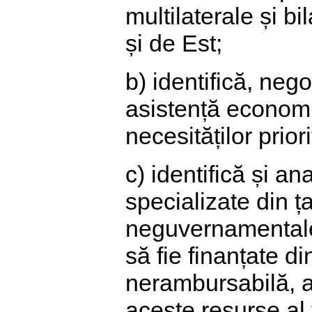
multilaterale și b
și de Est;
b) identifică, ne
asistență economi
necesităților prio
c) identifică și an
specializate din 
neguvernamentale
să fie finanțate d
nerambursabilă, a
aceste resurse al t