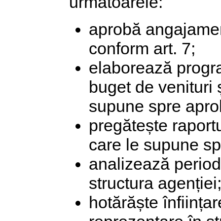
următoarele:
aprobă angajament
conform art. 7;
elaborează progra
buget de venituri ș
supune spre apro
pregătește raportul
care le supune sp
analizează period
structura agenției
hotărăște înființar