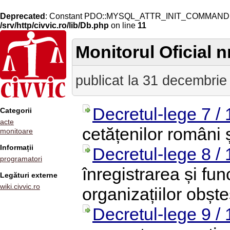
Deprecated
: Constant PDO::MYSQL_ATTR_INIT_COMMAND is 
/srv/http/civvic.ro/lib/Db.php
on line
11
Monitorul Oficial nr
publicat la 31 decembrie
Decretul-lege 7 /
Categorii
acte
cetățenilor români ș
monitoare
Informații
Decretul-lege 8 /
programatori
înregistrarea și fun
Legături externe
wiki.civvic.ro
organizațiilor obșt
Decretul-lege 9 /