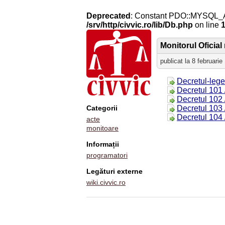
Deprecated
: Constant PDO::MYSQL_
/srv/http/civvic.ro/lib/Db.php
on line
Monitorul Oficial 
publicat la 8 februarie
Decretul-lege
Decretul 101 
Decretul 102 
Categorii
Decretul 103 
Decretul 104 
acte
monitoare
Informații
programatori
Legături externe
wiki.civvic.ro