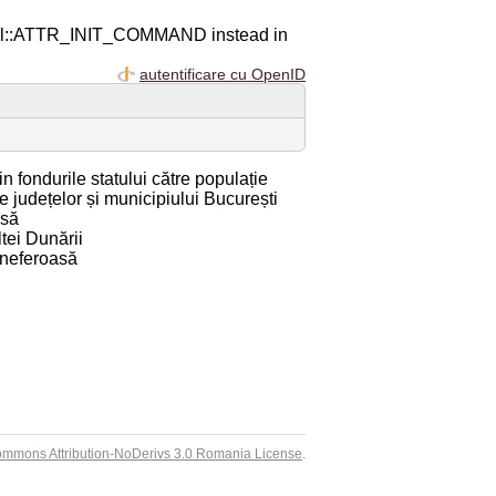
ql::ATTR_INIT_COMMAND instead in
autentificare cu OpenID
n fondurile statului către populație
le județelor și municipiului București
esă
tei Dunării
 neferoasă
ommons Attribution-NoDerivs 3.0 Romania License
.