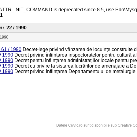
ATTR_INIT_COMMAND is deprecated since 8.5, use Pdo\Mys
11
nr. 22 / 1990
 1990
 61 / 1990
Decret-lege privind vânzarea de locuințe construite di
/ 1990
Decret privind înființarea inspectoratelor pentru cultură a
/ 1990
Decret pentru înființarea administrațiilor locale pentru pr
/ 1990
Decret cu privire la sistarea lucrărilor de amenajare a Del
/ 1990
Decret privind înființarea Departamentului de metalurgie
Datele Civvic.ro sunt disponibile sub
Creative C