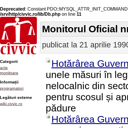
Deprecated
: Constant PDO::MYSQL_ATTR_INIT_COMMAND is 
/srv/http/civvic.ro/lib/Db.php
on line
11
Monitorul Oficial nr
publicat la 21 aprilie 199
Hotărârea Guvern
Categorii
acte
unele măsuri în leg
monitoare
Informații
nelocalnic din secto
programatori
pentru scosul și ap
Legături externe
wiki.civvic.ro
pădure
Hotărârea Guvern