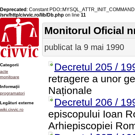
Deprecated
: Constant PDO::MYSQL_ATTR_INIT_COMMAND is 
/srv/http/civvic.ro/lib/Db.php
on line
11
Monitorul Oficial nr
publicat la 9 mai 1990
Decretul 205 / 19
Categorii
acte
retragere a unor ge
monitoare
Informații
Naționale
programatori
Decretul 206 / 19
Legături externe
wiki.civvic.ro
episcopului Ioan Ro
Arhiepiscopiei Rom