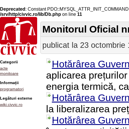
Deprecated
: Constant PDO::MYSQL_ATTR_INIT_COMMAND is 
/srv/http/civvic.ro/lib/Db.php
on line
11
Monitorul Oficial n
publicat la 23 octombrie
Hotărârea Guvern
Categorii
acte
aplicarea prețurilor
monitoare
Informații
energia termică, car
programatori
Hotărârea Guvern
Legături externe
wiki.civvic.ro
la liberalizarea pre
Hotărârea Guvern