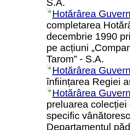
S.A.
Hotărârea Guvern
completarea Hotărâr
decembrie 1990 priv
pe acțiuni „Compan
Tarom” - S.A.
Hotărârea Guvern
înființarea Regiei 
Hotărârea Guvern
preluarea colecției
specific vânătoresc
Departamentul pădur