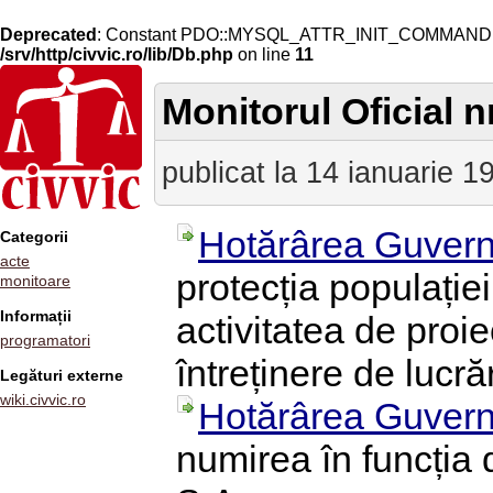
Deprecated
: Constant PDO::MYSQL_ATTR_INIT_COMMAND is 
/srv/http/civvic.ro/lib/Db.php
on line
11
Monitorul Oficial nr
publicat la 14 ianuarie 1
Hotărârea Guvern
Categorii
acte
protecția populației 
monitoare
Informații
activitatea de proie
programatori
întreținere de lucră
Legături externe
wiki.civvic.ro
Hotărârea Guvern
numirea în funcția 