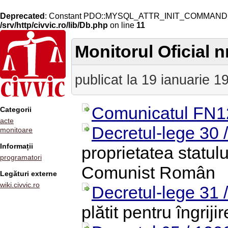
Deprecated
: Constant PDO::MYSQL_ATTR_INIT_COMMAND is 
/srv/http/civvic.ro/lib/Db.php
on line
11
Monitorul Oficial nr
publicat la 19 ianuarie 1
Comunicatul FN1
Categorii
acte
Decretul-lege 30 
monitoare
Informații
proprietatea statulu
programatori
Comunist Român
Legături externe
wiki.civvic.ro
Decretul-lege 31 
plătit pentru îngrij