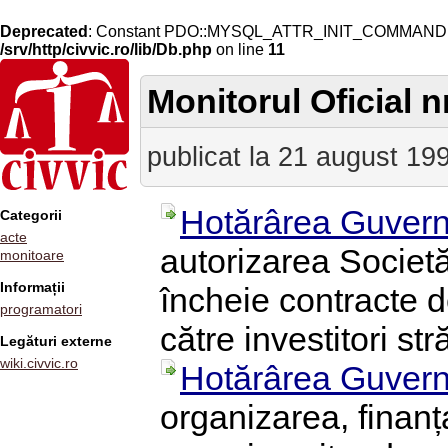
Deprecated
: Constant PDO::MYSQL_ATTR_INIT_COMMAND is 
/srv/http/civvic.ro/lib/Db.php
on line
11
Monitorul Oficial n
publicat la 21 august 19
Hotărârea Guvern
Categorii
acte
autorizarea Societă
monitoare
Informații
încheie contracte 
programatori
către investitori str
Legături externe
wiki.civvic.ro
Hotărârea Guvern
organizarea, finan